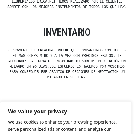
LIBRERIAESOTERICA.NET HEMOS REALIZADO POR EL CLIENTE,
SONRÍE CON LOS MEJORES INSTRUMENTOS DE TODOS LOS QUE HAY.
INVENTARIO
CLARAMENTE
EL CATÁLOGO ONLINE
QUE COMPARTIMOS CONTIGO ES
EL MÁS COMPRIMIDO Y A LA VEZ CON PRECISOS FRUTOS, TE
AHORRAMOS LA FAENA DE ENCONTRAR TU SUBLIME MEDITACIÓN UN
MILAGRO EN 90 DIAS,ESE ESFUERZO LO HACEMOS POR VOSOTROS
PARA CONSEGUIR ESE ABANICO DE OPCIONES DE MEDITACIÓN UN
MILAGRO EN 90 DIAS.
Posted
esdfninj34
23 December, 2019
We value your privacy
by
Posted
Meditación
in
We use cookies to enhance your browsing experience,
serve personalized ads or content, and analyze our