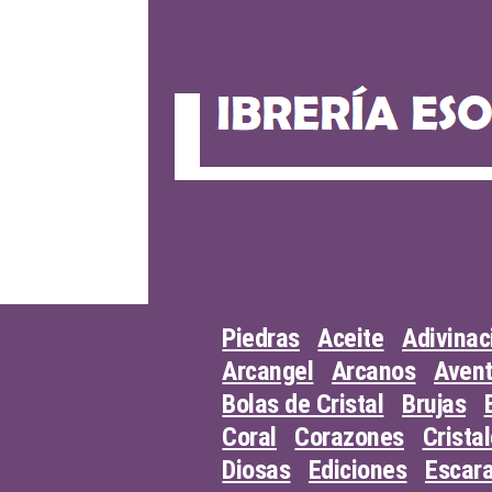
Skip
to
content
Piedras
Aceite
Adivinac
Arcangel
Arcanos
Avent
Bolas de Cristal
Brujas
Coral
Corazones
Crista
Diosas
Ediciones
Escar