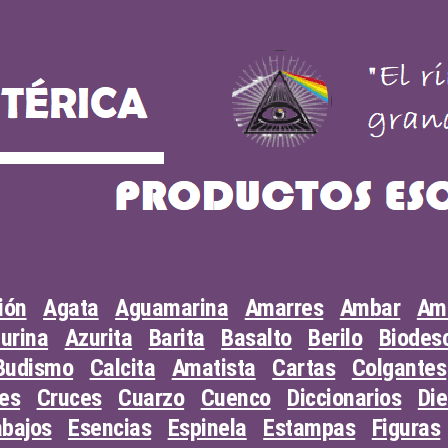
ión
Agata
Aguamarina
Amarres
Ambar
Am
urina
Azurita
Barita
Basalto
Berilo
Biodesc
Budismo
Calcita
Amatista
Cartas
Colgantes
les
Cruces
Cuarzo
Cuenco
Diccionarios
Di
abajos
Esencias
Espinela
Estampas
Figuras