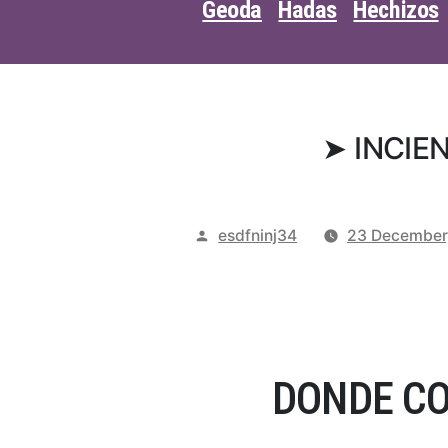
Geoda
Hadas
Hechizos
➤ INCIE
Posted
esdfninj34
23 December
by
DONDE CO