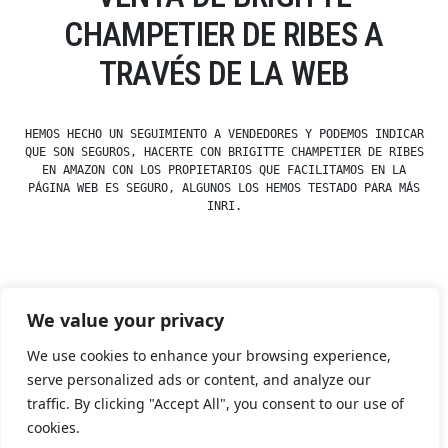
CHAMPETIER DE RIBES A
TRAVÉS DE LA WEB
HEMOS HECHO UN SEGUIMIENTO A VENDEDORES Y PODEMOS INDICAR
QUE SON SEGUROS, HACERTE CON BRIGITTE CHAMPETIER DE RIBES
EN AMAZON CON LOS PROPIETARIOS QUE FACILITAMOS EN LA
PÁGINA WEB ES SEGURO, ALGUNOS LOS HEMOS TESTADO PARA MÁS
INRI.
Posted
esdfninj34
23 December, 2019
We value your privacy
by
Posted
Uncategorized
in
We use cookies to enhance your browsing experience,
serve personalized ads or content, and analyze our
traffic. By clicking "Accept All", you consent to our use of
Tienda Esotérica Online – Librería Esotérica
,
Proudly
cookies.
powered by WordPress.
Política de Privacidad