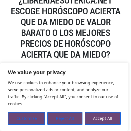
¿LIBRERIAESOTERICA.NET
ESCOGE HORÓSCOPO ACIERTA
QUE DA MIEDO DE VALOR
BARATO O LOS MEJORES
PRECIOS DE HORÓSCOPO
ACIERTA QUE DA MIEDO?
We value your privacy
NO, NOS ASEGURAMOS EN EL PAR DE CONCEPTOS CALIDAD/PRECIO
POR LO QUE
NO OBSERVAMOS TAN SOLO HORÓSCOPO ACIERTA QUE
We use cookies to enhance your browsing experience,
DA MIEDO AL COSTE JUSTO
,OBSERVAMOS UN BUEN PRODUCTO
ESPECIALMENTE Y LA APORTACIÓN DEL PRODUCTO HORÓSCOPO
serve personalized ads or content, and analyze our
ACIERTA QUE DA MIEDO.
traffic. By clicking "Accept All", you consent to our use of
¿ES MÁS RECOMENDABLE HACERSE CON HORÓSCOPO ACIERTA QUE DA
cookies.
MIEDO POR UN PORTAL WEB O EN LA CALLE?
Customize
Reject All
Accept All
SI HAS IDO A ALGUNA TIENDA ESOTÉRICA FÍSICA TE PEDIMOS
QUE ENTRES, PUESTO QUE PAGAR POR UN PORTAL WEB EN UN
ESTABLECIMIENTO (NO EN EL TODO A CIEN ELEMENTOS