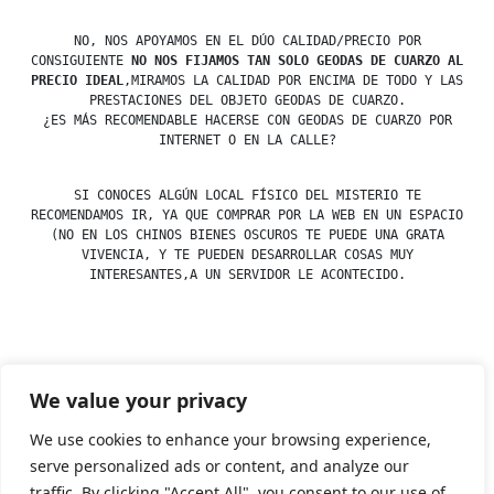
NO, NOS APOYAMOS EN EL DÚO CALIDAD/PRECIO POR
CONSIGUIENTE
NO NOS FIJAMOS TAN SOLO GEODAS DE CUARZO AL
PRECIO IDEAL
,MIRAMOS LA CALIDAD POR ENCIMA DE TODO Y LAS
PRESTACIONES DEL OBJETO GEODAS DE CUARZO.
¿ES MÁS RECOMENDABLE HACERSE CON GEODAS DE CUARZO POR
INTERNET O EN LA CALLE?
SI CONOCES ALGÚN LOCAL FÍSICO DEL MISTERIO TE
RECOMENDAMOS IR, YA QUE COMPRAR POR LA WEB EN UN ESPACIO
(NO EN LOS CHINOS BIENES OSCUROS TE PUEDE UNA GRATA
VIVENCIA, Y TE PUEDEN DESARROLLAR COSAS MUY
INTERESANTES,A UN SERVIDOR LE ACONTECIDO.
Posted
esdfninj34
23 December, 2019
We value your privacy
by
Posted
Cuarzo
,
Geoda
in
We use cookies to enhance your browsing experience,
serve personalized ads or content, and analyze our
traffic. By clicking "Accept All", you consent to our use of