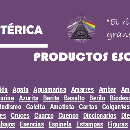
ión
Agata
Aguamarina
Amarres
Ambar
Am
urina
Azurita
Barita
Basalto
Berilo
Biodesc
Budismo
Calcita
Amatista
Cartas
Colgantes
les
Cruces
Cuarzo
Cuenco
Diccionarios
Di
abajos
Esencias
Espinela
Estampas
Figuras