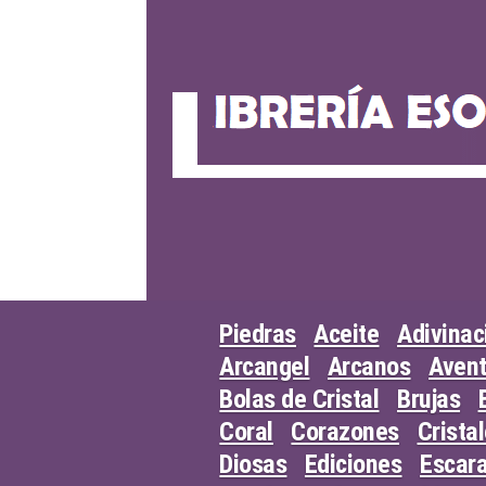
Skip
to
content
Piedras
Aceite
Adivinac
Arcangel
Arcanos
Avent
Bolas de Cristal
Brujas
Coral
Corazones
Crista
Diosas
Ediciones
Escar