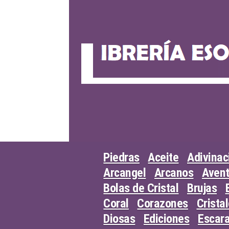
Skip
to
content
Piedras
Aceite
Adivinac
Arcangel
Arcanos
Avent
Bolas de Cristal
Brujas
Coral
Corazones
Crista
Diosas
Ediciones
Escar