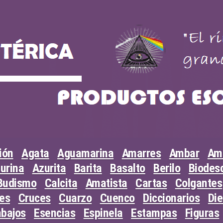
ión
Agata
Aguamarina
Amarres
Ambar
Am
urina
Azurita
Barita
Basalto
Berilo
Biodesc
Budismo
Calcita
Amatista
Cartas
Colgantes
les
Cruces
Cuarzo
Cuenco
Diccionarios
Di
abajos
Esencias
Espinela
Estampas
Figuras