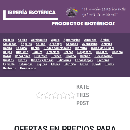
Skip
to
content
Piedras
Aceite
Adivinación
Agata
Aguamarina
Amarres
Ambar
Amuletos
Ángeles
Anillos
Arcangel
Arcanos
Aventurina
Azurita
Barita
Basalto
Berilo
Biodescodificación
Bismuto
Bolas de Cristal
Brujas
Budismo
Calcita
Amatista
Cartas
Colgantes
Collares
Colonia
Coral
Corazones
Cristales
Cruces
Cuarzo
Cuenco
Diccionarios
Dientes
Dietas
Dioses y Diosas
Ediciones
Escarabajos
Esencias
Espinela
Estampas
Figuras
Flores
Fluorita
Fotos
Geoda
Hadas
Hechizos
Horóscopo
RATE
THIS
POST
OFERTAS EN PRECIOS PARA