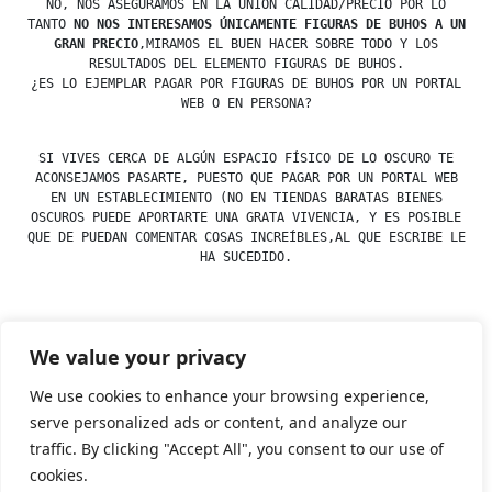
NO, NOS ASEGURAMOS EN LA UNIÓN CALIDAD/PRECIO POR LO
TANTO
NO NOS INTERESAMOS ÚNICAMENTE FIGURAS DE BUHOS A UN
GRAN PRECIO
,MIRAMOS EL BUEN HACER SOBRE TODO Y LOS
RESULTADOS DEL ELEMENTO FIGURAS DE BUHOS.
¿ES LO EJEMPLAR PAGAR POR FIGURAS DE BUHOS POR UN PORTAL
WEB O EN PERSONA?
SI VIVES CERCA DE ALGÚN ESPACIO FÍSICO DE LO OSCURO TE
ACONSEJAMOS PASARTE, PUESTO QUE PAGAR POR UN PORTAL WEB
EN UN ESTABLECIMIENTO (NO EN TIENDAS BARATAS BIENES
OSCUROS PUEDE APORTARTE UNA GRATA VIVENCIA, Y ES POSIBLE
QUE DE PUEDAN COMENTAR COSAS INCREÍBLES,AL QUE ESCRIBE LE
HA SUCEDIDO.
We value your privacy
Posted
Posted
esdfninj34
23 December, 2019
Figuras
by
in
We use cookies to enhance your browsing experience,
serve personalized ads or content, and analyze our
traffic. By clicking "Accept All", you consent to our use of
Tienda Esotérica Online – Librería Esotérica
,
Proudly
cookies.
powered by WordPress.
Política de Privacidad