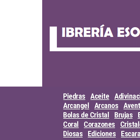
Skip
to
content
Piedras
Aceite
Adivinac
Arcangel
Arcanos
Avent
Bolas de Cristal
Brujas
Coral
Corazones
Crista
Diosas
Ediciones
Escar