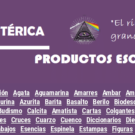
ión
Agata
Aguamarina
Amarres
Ambar
Am
urina
Azurita
Barita
Basalto
Berilo
Biodesc
Budismo
Calcita
Amatista
Cartas
Colgantes
les
Cruces
Cuarzo
Cuenco
Diccionarios
Di
abajos
Esencias
Espinela
Estampas
Figuras