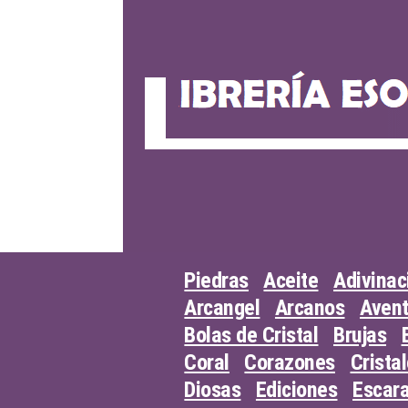
Skip
to
content
Piedras
Aceite
Adivinac
Arcangel
Arcanos
Avent
Bolas de Cristal
Brujas
Coral
Corazones
Crista
Diosas
Ediciones
Escar