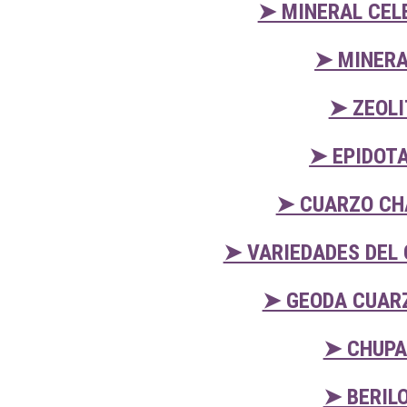
➤ MINERAL CEL
➤ MINERA
➤ ZEOLI
➤ EPIDOTA
➤ CUARZO CH
➤ VARIEDADES DEL
➤ GEODA CUARZ
➤ CHUPA
➤ BERIL