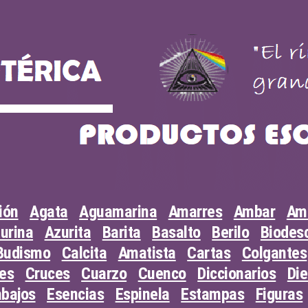
ión
Agata
Aguamarina
Amarres
Ambar
Am
urina
Azurita
Barita
Basalto
Berilo
Biodesc
Budismo
Calcita
Amatista
Cartas
Colgantes
les
Cruces
Cuarzo
Cuenco
Diccionarios
Di
abajos
Esencias
Espinela
Estampas
Figuras