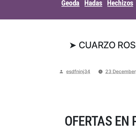
Geoda
Hadas
Hechizos
➤ CUARZO ROS
Posted
esdfninj34
23 December
by
OFERTAS EN 