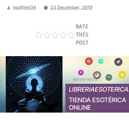
Posted
esdfninj34
23 December, 2019
by
RATE
THIS
POST
BIENVENIDO A:
LIBRERIAESOTERICA
TIENDA ESOTÉRICA
ONLINE