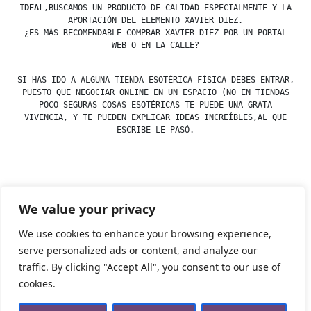
IDEAL
,BUSCAMOS UN PRODUCTO DE CALIDAD ESPECIALMENTE Y LA
APORTACIÓN DEL ELEMENTO XAVIER DIEZ.
¿ES MÁS RECOMENDABLE COMPRAR XAVIER DIEZ POR UN PORTAL
WEB O EN LA CALLE?
SI HAS IDO A ALGUNA TIENDA ESOTÉRICA FÍSICA DEBES ENTRAR,
PUESTO QUE NEGOCIAR ONLINE EN UN ESPACIO (NO EN TIENDAS
POCO SEGURAS COSAS ESOTÉRICAS TE PUEDE UNA GRATA
VIVENCIA, Y TE PUEDEN EXPLICAR IDEAS INCREÍBLES,AL QUE
ESCRIBE LE PASÓ.
Posted
esdfninj34
23 December, 2019
We value your privacy
by
Posted
Uncategorized
in
We use cookies to enhance your browsing experience,
serve personalized ads or content, and analyze our
traffic. By clicking "Accept All", you consent to our use of
Tienda Esotérica Online – Librería Esotérica
,
Proudly
cookies.
powered by WordPress.
Política de Privacidad
Privacidad
Aviso Legal
Cookies Web