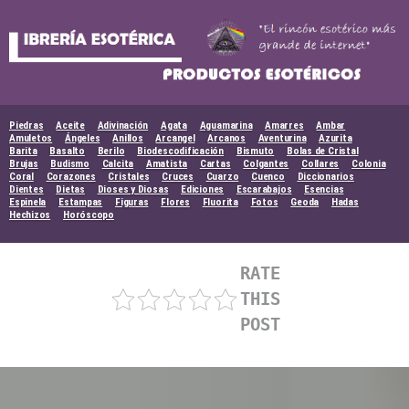
Skip
to
content
Piedras
Aceite
Adivinación
Agata
Aguamarina
Amarres
Ambar
Amuletos
Ángeles
Anillos
Arcangel
Arcanos
Aventurina
Azurita
Barita
Basalto
Berilo
Biodescodificación
Bismuto
Bolas de Cristal
Brujas
Budismo
Calcita
Amatista
Cartas
Colgantes
Collares
Colonia
Coral
Corazones
Cristales
Cruces
Cuarzo
Cuenco
Diccionarios
Dientes
Dietas
Dioses y Diosas
Ediciones
Escarabajos
Esencias
Espinela
Estampas
Figuras
Flores
Fluorita
Fotos
Geoda
Hadas
Hechizos
Horóscopo
RATE
THIS
POST