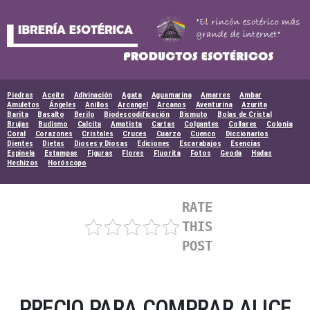
Skip
to
content
Piedras
Aceite
Adivinación
Agata
Aguamarina
Amarres
Ambar
Amuletos
Ángeles
Anillos
Arcangel
Arcanos
Aventurina
Azurita
Barita
Basalto
Berilo
Biodescodificación
Bismuto
Bolas de Cristal
Brujas
Budismo
Calcita
Amatista
Cartas
Colgantes
Collares
Colonia
Coral
Corazones
Cristales
Cruces
Cuarzo
Cuenco
Diccionarios
Dientes
Dietas
Dioses y Diosas
Ediciones
Escarabajos
Esencias
Espinela
Estampas
Figuras
Flores
Fluorita
Fotos
Geoda
Hadas
Hechizos
Horóscopo
RATE
THIS
POST
PRECIO PARA COMPRAR ALICE