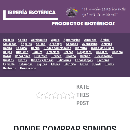
Skip
to
content
Piedras
Aceite
Adivinación
Agata
Aguamarina
Amarres
Ambar
Amuletos
Ángeles
Anillos
Arcangel
Arcanos
Aventurina
Azurita
Barita
Basalto
Berilo
Biodescodificación
Bismuto
Bolas de Cristal
Brujas
Budismo
Calcita
Amatista
Cartas
Colgantes
Collares
Colonia
Coral
Corazones
Cristales
Cruces
Cuarzo
Cuenco
Diccionarios
Dientes
Dietas
Dioses y Diosas
Ediciones
Escarabajos
Esencias
Espinela
Estampas
Figuras
Flores
Fluorita
Fotos
Geoda
Hadas
Hechizos
Horóscopo
RATE
THIS
POST
DONDE COMPRAR SONIDOS