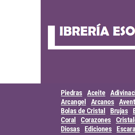
Skip
to
content
Piedras
Aceite
Adivinac
Arcangel
Arcanos
Avent
Bolas de Cristal
Brujas
Coral
Corazones
Crista
Diosas
Ediciones
Escar