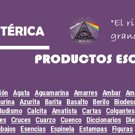
ión
Agata
Aguamarina
Amarres
Ambar
Am
urina
Azurita
Barita
Basalto
Berilo
Biodesc
Budismo
Calcita
Amatista
Cartas
Colgantes
les
Cruces
Cuarzo
Cuenco
Diccionarios
Di
abajos
Esencias
Espinela
Estampas
Figuras