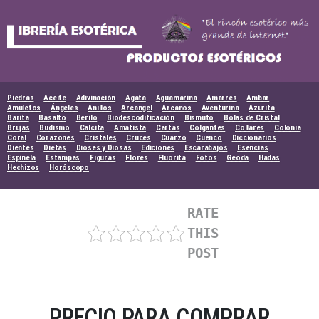
Skip
to
content
Piedras
Aceite
Adivinación
Agata
Aguamarina
Amarres
Ambar
Amuletos
Ángeles
Anillos
Arcangel
Arcanos
Aventurina
Azurita
Barita
Basalto
Berilo
Biodescodificación
Bismuto
Bolas de Cristal
Brujas
Budismo
Calcita
Amatista
Cartas
Colgantes
Collares
Colonia
Coral
Corazones
Cristales
Cruces
Cuarzo
Cuenco
Diccionarios
Dientes
Dietas
Dioses y Diosas
Ediciones
Escarabajos
Esencias
Espinela
Estampas
Figuras
Flores
Fluorita
Fotos
Geoda
Hadas
Hechizos
Horóscopo
RATE
THIS
POST
PRECIO PARA COMPRAR