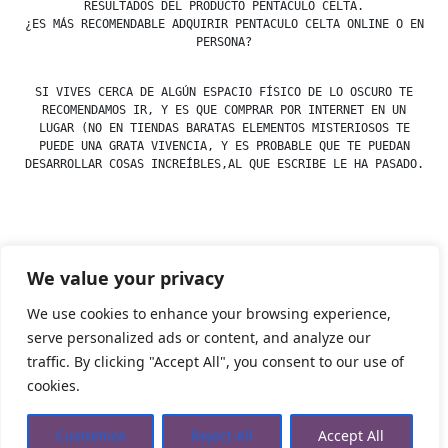
RESULTADOS DEL PRODUCTO PENTACULO CELTA.
¿ES MÁS RECOMENDABLE ADQUIRIR PENTACULO CELTA ONLINE O EN
PERSONA?
SI VIVES CERCA DE ALGÚN ESPACIO FÍSICO DE LO OSCURO TE
RECOMENDAMOS IR, Y ES QUE COMPRAR POR INTERNET EN UN
LUGAR (NO EN TIENDAS BARATAS ELEMENTOS MISTERIOSOS TE
PUEDE UNA GRATA VIVENCIA, Y ES PROBABLE QUE TE PUEDAN
DESARROLLAR COSAS INCREÍBLES,AL QUE ESCRIBE LE HA PASADO.
Posted
esdfninj34
23 December, 2019
We value your privacy
by
Posted
Uncategorized
in
We use cookies to enhance your browsing experience,
serve personalized ads or content, and analyze our
traffic. By clicking "Accept All", you consent to our use of
Tienda Esotérica Online – Librería Esotérica
,
Proudly
cookies.
powered by WordPress.
Política de Privacidad
Privacidad
Aviso Legal
Cookies Web
Customize
Reject All
Accept All