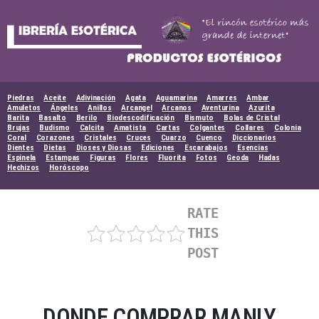
Skip
to
content
Piedras
Aceite
Adivinación
Agata
Aguamarina
Amarres
Ambar
Amuletos
Ángeles
Anillos
Arcangel
Arcanos
Aventurina
Azurita
Barita
Basalto
Berilo
Biodescodificación
Bismuto
Bolas de Cristal
Brujas
Budismo
Calcita
Amatista
Cartas
Colgantes
Collares
Colonia
Coral
Corazones
Cristales
Cruces
Cuarzo
Cuenco
Diccionarios
Dientes
Dietas
Dioses y Diosas
Ediciones
Escarabajos
Esencias
Espinela
Estampas
Figuras
Flores
Fluorita
Fotos
Geoda
Hadas
Hechizos
Horóscopo
RATE
THIS
POST
DONDE COMPRAR MANLY