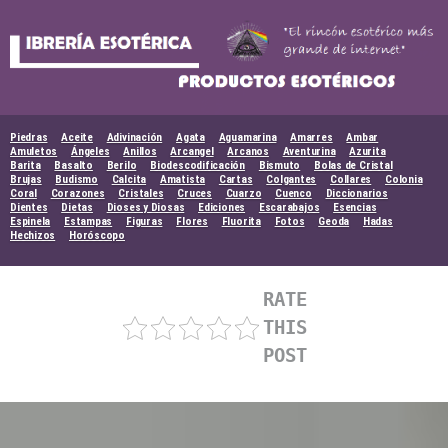
Skip
to
content
Piedras
Aceite
Adivinación
Agata
Aguamarina
Amarres
Ambar
Amuletos
Ángeles
Anillos
Arcangel
Arcanos
Aventurina
Azurita
Barita
Basalto
Berilo
Biodescodificación
Bismuto
Bolas de Cristal
Brujas
Budismo
Calcita
Amatista
Cartas
Colgantes
Collares
Colonia
Coral
Corazones
Cristales
Cruces
Cuarzo
Cuenco
Diccionarios
Dientes
Dietas
Dioses y Diosas
Ediciones
Escarabajos
Esencias
Espinela
Estampas
Figuras
Flores
Fluorita
Fotos
Geoda
Hadas
Hechizos
Horóscopo
RATE
THIS
POST