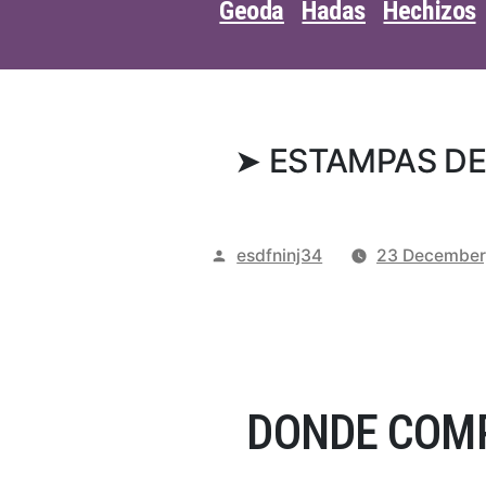
Geoda
Hadas
Hechizos
➤ ESTAMPAS DE
Posted
esdfninj34
23 December
by
DONDE COMP