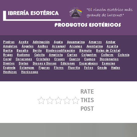
Skip
to
content
Piedras
Aceite
Adivinación
Agata
Aguamarina
Amarres
Ambar
Amuletos
Ángeles
Anillos
Arcangel
Arcanos
Aventurina
Azurita
Barita
Basalto
Berilo
Biodescodificación
Bismuto
Bolas de Cristal
Brujas
Budismo
Calcita
Amatista
Cartas
Colgantes
Collares
Colonia
Coral
Corazones
Cristales
Cruces
Cuarzo
Cuenco
Diccionarios
Dientes
Dietas
Dioses y Diosas
Ediciones
Escarabajos
Esencias
Espinela
Estampas
Figuras
Flores
Fluorita
Fotos
Geoda
Hadas
Hechizos
Horóscopo
RATE
THIS
POST