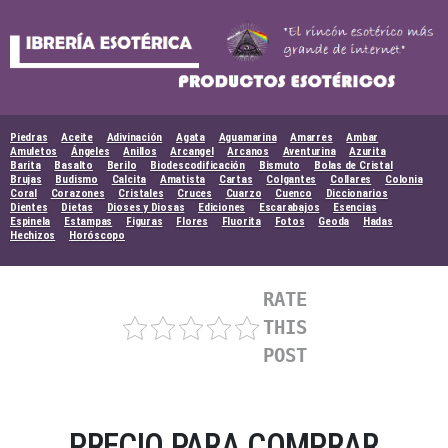
Skip
to
content
Piedras
Aceite
Adivinación
Agata
Aguamarina
Amarres
Ambar
Amuletos
Ángeles
Anillos
Arcangel
Arcanos
Aventurina
Azurita
Barita
Basalto
Berilo
Biodescodificación
Bismuto
Bolas de Cristal
Brujas
Budismo
Calcita
Amatista
Cartas
Colgantes
Collares
Colonia
Coral
Corazones
Cristales
Cruces
Cuarzo
Cuenco
Diccionarios
Dientes
Dietas
Dioses y Diosas
Ediciones
Escarabajos
Esencias
Espinela
Estampas
Figuras
Flores
Fluorita
Fotos
Geoda
Hadas
Hechizos
Horóscopo
RATE
THIS
POST
PRECIO PARA COMPRAR