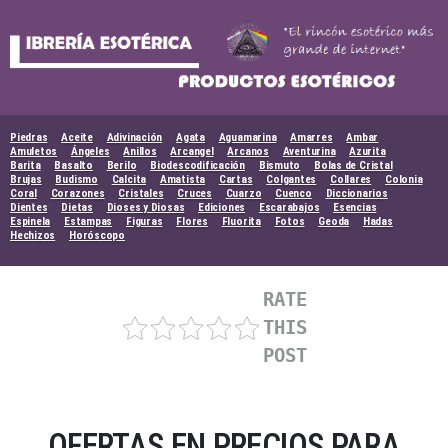
Skip
to
content
Piedras
Aceite
Adivinación
Agata
Aguamarina
Amarres
Ambar
Amuletos
Ángeles
Anillos
Arcangel
Arcanos
Aventurina
Azurita
Barita
Basalto
Berilo
Biodescodificación
Bismuto
Bolas de Cristal
Brujas
Budismo
Calcita
Amatista
Cartas
Colgantes
Collares
Colonia
Coral
Corazones
Cristales
Cruces
Cuarzo
Cuenco
Diccionarios
Dientes
Dietas
Dioses y Diosas
Ediciones
Escarabajos
Esencias
Espinela
Estampas
Figuras
Flores
Fluorita
Fotos
Geoda
Hadas
Hechizos
Horóscopo
RATE
THIS
POST
OFERTAS EN PRECIOS PARA