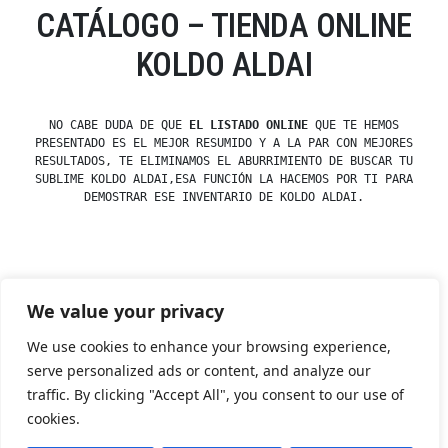
CATÁLOGO – TIENDA ONLINE
KOLDO ALDAI
NO CABE DUDA DE QUE
EL LISTADO ONLINE
QUE TE HEMOS
PRESENTADO ES EL MEJOR RESUMIDO Y A LA PAR CON MEJORES
RESULTADOS, TE ELIMINAMOS EL ABURRIMIENTO DE BUSCAR TU
SUBLIME KOLDO ALDAI,ESA FUNCIÓN LA HACEMOS POR TI PARA
DEMOSTRAR ESE INVENTARIO DE KOLDO ALDAI.
Posted
esdfninj34
23 December, 2019
We value your privacy
by
Posted
Uncategorized
in
We use cookies to enhance your browsing experience,
serve personalized ads or content, and analyze our
traffic. By clicking "Accept All", you consent to our use of
Tienda Esotérica Online – Librería Esotérica
,
Proudly
cookies.
powered by WordPress.
Política de Privacidad