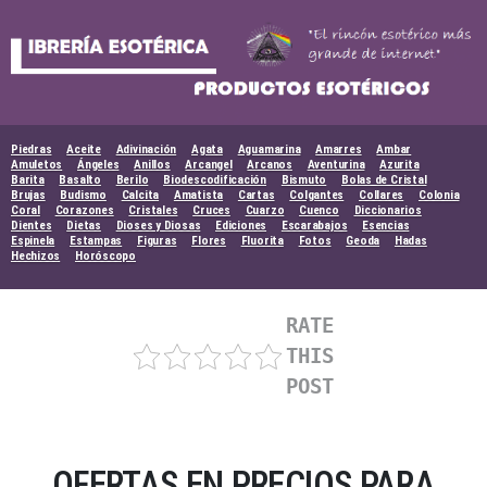
Skip
to
content
Piedras
Aceite
Adivinación
Agata
Aguamarina
Amarres
Ambar
Amuletos
Ángeles
Anillos
Arcangel
Arcanos
Aventurina
Azurita
Barita
Basalto
Berilo
Biodescodificación
Bismuto
Bolas de Cristal
Brujas
Budismo
Calcita
Amatista
Cartas
Colgantes
Collares
Colonia
Coral
Corazones
Cristales
Cruces
Cuarzo
Cuenco
Diccionarios
Dientes
Dietas
Dioses y Diosas
Ediciones
Escarabajos
Esencias
Espinela
Estampas
Figuras
Flores
Fluorita
Fotos
Geoda
Hadas
Hechizos
Horóscopo
RATE
THIS
POST
OFERTAS EN PRECIOS PARA