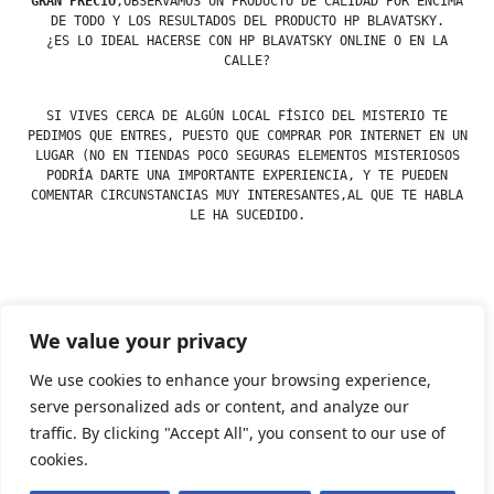
GRAN PRECIO
,OBSERVAMOS UN PRODUCTO DE CALIDAD POR ENCIMA
DE TODO Y LOS RESULTADOS DEL PRODUCTO HP BLAVATSKY.
¿ES LO IDEAL HACERSE CON HP BLAVATSKY ONLINE O EN LA
CALLE?
SI VIVES CERCA DE ALGÚN LOCAL FÍSICO DEL MISTERIO TE
PEDIMOS QUE ENTRES, PUESTO QUE COMPRAR POR INTERNET EN UN
LUGAR (NO EN TIENDAS POCO SEGURAS ELEMENTOS MISTERIOSOS
PODRÍA DARTE UNA IMPORTANTE EXPERIENCIA, Y TE PUEDEN
COMENTAR CIRCUNSTANCIAS MUY INTERESANTES,AL QUE TE HABLA
LE HA SUCEDIDO.
Posted
esdfninj34
23 December, 2019
We value your privacy
by
Posted
Uncategorized
in
We use cookies to enhance your browsing experience,
serve personalized ads or content, and analyze our
traffic. By clicking "Accept All", you consent to our use of
Tienda Esotérica Online – Librería Esotérica
,
Proudly
cookies.
powered by WordPress.
Política de Privacidad