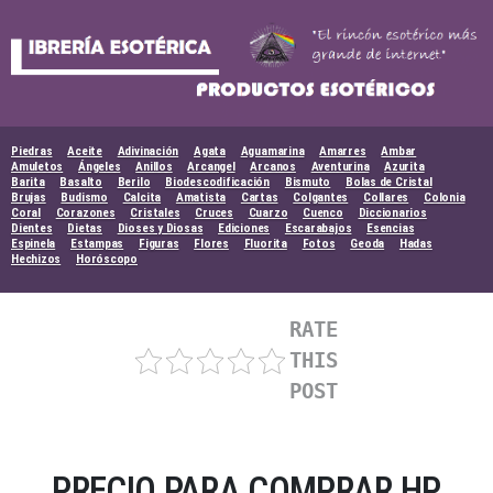
Skip
to
content
Piedras
Aceite
Adivinación
Agata
Aguamarina
Amarres
Ambar
Amuletos
Ángeles
Anillos
Arcangel
Arcanos
Aventurina
Azurita
Barita
Basalto
Berilo
Biodescodificación
Bismuto
Bolas de Cristal
Brujas
Budismo
Calcita
Amatista
Cartas
Colgantes
Collares
Colonia
Coral
Corazones
Cristales
Cruces
Cuarzo
Cuenco
Diccionarios
Dientes
Dietas
Dioses y Diosas
Ediciones
Escarabajos
Esencias
Espinela
Estampas
Figuras
Flores
Fluorita
Fotos
Geoda
Hadas
Hechizos
Horóscopo
RATE
THIS
POST
PRECIO PARA COMPRAR HP