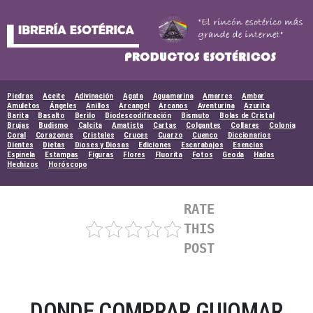
Skip
to
content
Piedras
Aceite
Adivinación
Agata
Aguamarina
Amarres
Ambar
Amuletos
Ángeles
Anillos
Arcangel
Arcanos
Aventurina
Azurita
Barita
Basalto
Berilo
Biodescodificación
Bismuto
Bolas de Cristal
Brujas
Budismo
Calcita
Amatista
Cartas
Colgantes
Collares
Colonia
Coral
Corazones
Cristales
Cruces
Cuarzo
Cuenco
Diccionarios
Dientes
Dietas
Dioses y Diosas
Ediciones
Escarabajos
Esencias
Espinela
Estampas
Figuras
Flores
Fluorita
Fotos
Geoda
Hadas
Hechizos
Horóscopo
RATE
THIS
POST
DONDE COMPRAR GUIOMAR