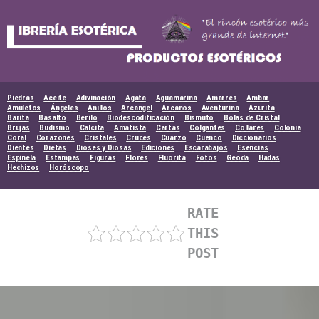
Skip
to
content
Piedras
Aceite
Adivinación
Agata
Aguamarina
Amarres
Ambar
Amuletos
Ángeles
Anillos
Arcangel
Arcanos
Aventurina
Azurita
Barita
Basalto
Berilo
Biodescodificación
Bismuto
Bolas de Cristal
Brujas
Budismo
Calcita
Amatista
Cartas
Colgantes
Collares
Colonia
Coral
Corazones
Cristales
Cruces
Cuarzo
Cuenco
Diccionarios
Dientes
Dietas
Dioses y Diosas
Ediciones
Escarabajos
Esencias
Espinela
Estampas
Figuras
Flores
Fluorita
Fotos
Geoda
Hadas
Hechizos
Horóscopo
RATE
THIS
POST