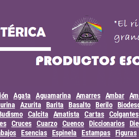
ión
Agata
Aguamarina
Amarres
Ambar
Am
urina
Azurita
Barita
Basalto
Berilo
Biodesc
Budismo
Calcita
Amatista
Cartas
Colgantes
les
Cruces
Cuarzo
Cuenco
Diccionarios
Di
abajos
Esencias
Espinela
Estampas
Figuras