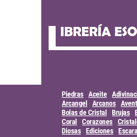
Skip
to
content
Piedras
Aceite
Adivinac
Arcangel
Arcanos
Avent
Bolas de Cristal
Brujas
Coral
Corazones
Crista
Diosas
Ediciones
Escar