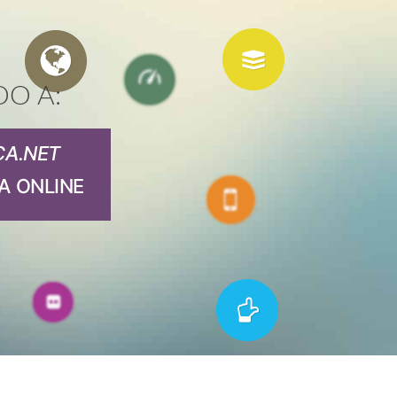
DO A:
CA.NET
A ONLINE