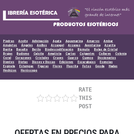
Skip
to
content
Piedras
Aceite
Adivinación
Agata
Aguamarina
Amarres
Ambar
Amuletos
Ángeles
Anillos
Arcangel
Arcanos
Aventurina
Azurita
Barita
Basalto
Berilo
Biodescodificación
Bismuto
Bolas de Cristal
Brujas
Budismo
Calcita
Amatista
Cartas
Colgantes
Collares
Colonia
Coral
Corazones
Cristales
Cruces
Cuarzo
Cuenco
Diccionarios
Dientes
Dietas
Dioses y Diosas
Ediciones
Escarabajos
Esencias
Espinela
Estampas
Figuras
Flores
Fluorita
Fotos
Geoda
Hadas
Hechizos
Horóscopo
RATE
THIS
POST
OFERTAS EN PRECIOS PARA