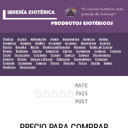
Skip
to
content
Piedras
Aceite
Adivinación
Agata
Aguamarina
Amarres
Ambar
Amuletos
Ángeles
Anillos
Arcangel
Arcanos
Aventurina
Azurita
Barita
Basalto
Berilo
Biodescodificación
Bismuto
Bolas de Cristal
Brujas
Budismo
Calcita
Amatista
Cartas
Colgantes
Collares
Colonia
Coral
Corazones
Cristales
Cruces
Cuarzo
Cuenco
Diccionarios
Dientes
Dietas
Dioses y Diosas
Ediciones
Escarabajos
Esencias
Espinela
Estampas
Figuras
Flores
Fluorita
Fotos
Geoda
Hadas
Hechizos
Horóscopo
RATE
THIS
POST
PRECIO PARA COMPRAR