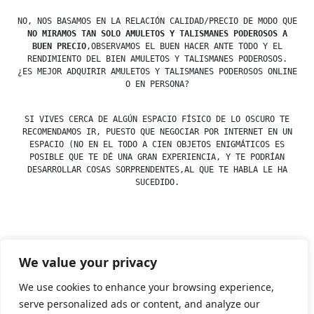
NO, NOS BASAMOS EN LA RELACIÓN CALIDAD/PRECIO DE MODO QUE
NO MIRAMOS TAN SOLO AMULETOS Y TALISMANES PODEROSOS A
BUEN PRECIO
,OBSERVAMOS EL BUEN HACER ANTE TODO Y EL
RENDIMIENTO DEL BIEN AMULETOS Y TALISMANES PODEROSOS.
¿ES MEJOR ADQUIRIR AMULETOS Y TALISMANES PODEROSOS ONLINE
O EN PERSONA?
SI VIVES CERCA DE ALGÚN ESPACIO FÍSICO DE LO OSCURO TE
RECOMENDAMOS IR, PUESTO QUE NEGOCIAR POR INTERNET EN UN
ESPACIO (NO EN EL TODO A CIEN OBJETOS ENIGMÁTICOS ES
POSIBLE QUE TE DÉ UNA GRAN EXPERIENCIA, Y TE PODRÍAN
DESARROLLAR COSAS SORPRENDENTES,AL QUE TE HABLA LE HA
SUCEDIDO.
Posted
esdfninj34
23 December, 2019
We value your privacy
by
Posted
Amuletos
in
We use cookies to enhance your browsing experience,
serve personalized ads or content, and analyze our