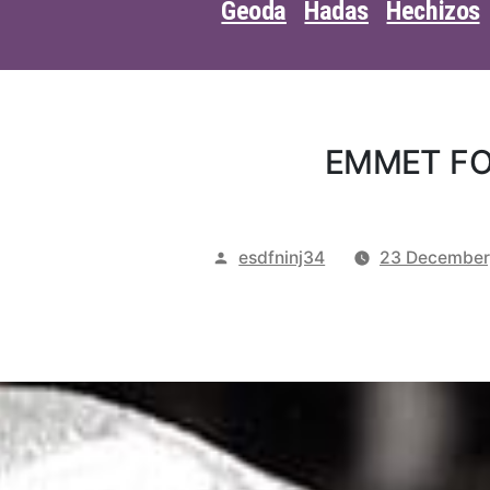
Geoda
Hadas
Hechizos
EMMET FO
Posted
esdfninj34
23 December
by