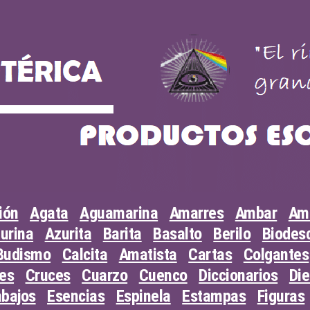
ión
Agata
Aguamarina
Amarres
Ambar
Am
urina
Azurita
Barita
Basalto
Berilo
Biodesc
Budismo
Calcita
Amatista
Cartas
Colgantes
les
Cruces
Cuarzo
Cuenco
Diccionarios
Di
abajos
Esencias
Espinela
Estampas
Figuras