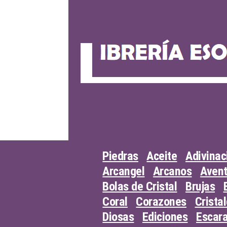
Skip
to
content
Piedras
Aceite
Adivinac
Arcangel
Arcanos
Avent
Bolas de Cristal
Brujas
Coral
Corazones
Crista
Diosas
Ediciones
Escar