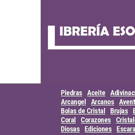
Skip
to
content
Piedras
Aceite
Adivinac
Arcangel
Arcanos
Avent
Bolas de Cristal
Brujas
Coral
Corazones
Crista
Diosas
Ediciones
Escar