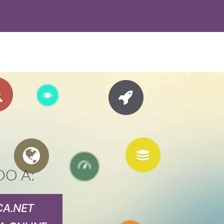
DO A:
CA.NET