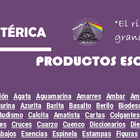
ión
Agata
Aguamarina
Amarres
Ambar
Am
urina
Azurita
Barita
Basalto
Berilo
Biodesc
Budismo
Calcita
Amatista
Cartas
Colgantes
les
Cruces
Cuarzo
Cuenco
Diccionarios
Di
abajos
Esencias
Espinela
Estampas
Figuras