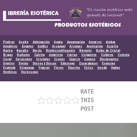
Skip
to
content
Piedras
Aceite
Adivinación
Agata
Aguamarina
Amarres
Ambar
Amuletos
Ángeles
Anillos
Arcangel
Arcanos
Aventurina
Azurita
Barita
Basalto
Berilo
Biodescodificación
Bismuto
Bolas de Cristal
Brujas
Budismo
Calcita
Amatista
Cartas
Colgantes
Collares
Colonia
Coral
Corazones
Cristales
Cruces
Cuarzo
Cuenco
Diccionarios
Dientes
Dietas
Dioses y Diosas
Ediciones
Escarabajos
Esencias
Espinela
Estampas
Figuras
Flores
Fluorita
Fotos
Geoda
Hadas
Hechizos
Horóscopo
RATE
THIS
POST