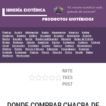
Skip
to
content
Piedras
Aceite
Adivinación
Agata
Aguamarina
Amarres
Ambar
Amuletos
Ángeles
Anillos
Arcangel
Arcanos
Aventurina
Azurita
Barita
Basalto
Berilo
Biodescodificación
Bismuto
Bolas de Cristal
Brujas
Budismo
Calcita
Amatista
Cartas
Colgantes
Collares
Colonia
Coral
Corazones
Cristales
Cruces
Cuarzo
Cuenco
Diccionarios
Dientes
Dietas
Dioses y Diosas
Ediciones
Escarabajos
Esencias
Espinela
Estampas
Figuras
Flores
Fluorita
Fotos
Geoda
Hadas
Hechizos
Horóscopo
RATE
THIS
POST
DONDE COMPRAR CHACRA DE