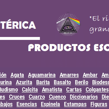
ión
Agata
Aguamarina
Amarres
Ambar
Am
urina
Azurita
Barita
Basalto
Berilo
Biodesc
Budismo
Calcita
Amatista
Cartas
Colgantes
les
Cruces
Cuarzo
Cuenco
Diccionarios
Di
abajos
Esencias
Espinela
Estampas
Figuras