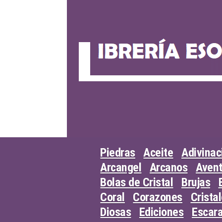
Skip
to
content
Piedras
Aceite
Adivinac
Arcangel
Arcanos
Avent
Bolas de Cristal
Brujas
Coral
Corazones
Crista
Diosas
Ediciones
Escar