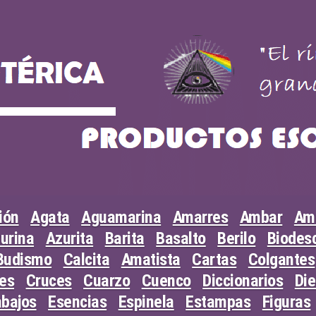
ión
Agata
Aguamarina
Amarres
Ambar
Am
urina
Azurita
Barita
Basalto
Berilo
Biodesc
Budismo
Calcita
Amatista
Cartas
Colgantes
les
Cruces
Cuarzo
Cuenco
Diccionarios
Di
abajos
Esencias
Espinela
Estampas
Figuras