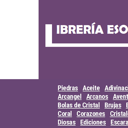
Skip
to
content
Piedras
Aceite
Adivinac
Arcangel
Arcanos
Avent
Bolas de Cristal
Brujas
Coral
Corazones
Crista
Diosas
Ediciones
Escar