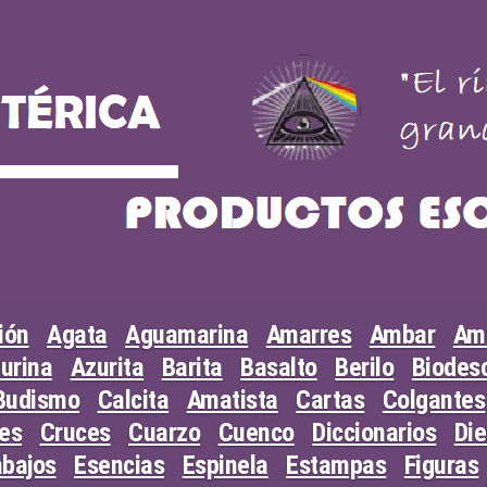
ión
Agata
Aguamarina
Amarres
Ambar
Am
urina
Azurita
Barita
Basalto
Berilo
Biodesc
Budismo
Calcita
Amatista
Cartas
Colgantes
les
Cruces
Cuarzo
Cuenco
Diccionarios
Di
abajos
Esencias
Espinela
Estampas
Figuras