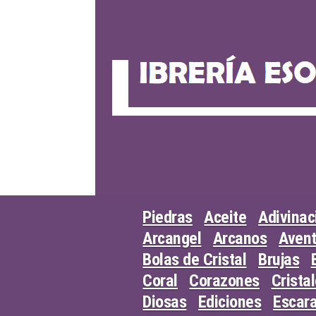
Skip
to
content
Piedras
Aceite
Adivinac
Arcangel
Arcanos
Avent
Bolas de Cristal
Brujas
Coral
Corazones
Crista
Diosas
Ediciones
Escar