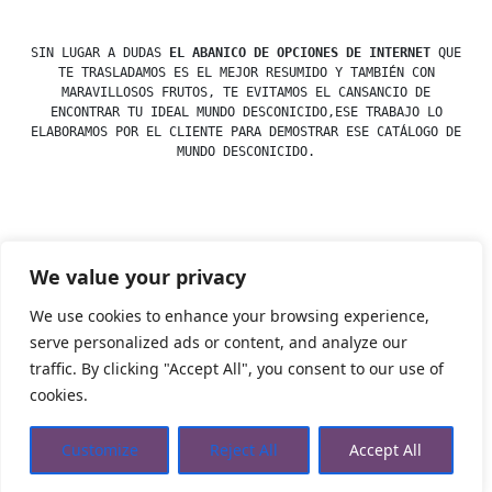
SIN LUGAR A DUDAS
EL ABANICO DE OPCIONES DE INTERNET
QUE
TE TRASLADAMOS ES EL MEJOR RESUMIDO Y TAMBIÉN CON
MARAVILLOSOS FRUTOS, TE EVITAMOS EL CANSANCIO DE
ENCONTRAR TU IDEAL MUNDO DESCONICIDO,ESE TRABAJO LO
ELABORAMOS POR EL CLIENTE PARA DEMOSTRAR ESE CATÁLOGO DE
MUNDO DESCONICIDO.
Posted
esdfninj34
23 December, 2019
We value your privacy
by
Posted
Uncategorized
in
We use cookies to enhance your browsing experience,
serve personalized ads or content, and analyze our
traffic. By clicking "Accept All", you consent to our use of
Tienda Esotérica Online – Librería Esotérica
,
Proudly
cookies.
powered by WordPress.
Política de Privacidad
Privacidad
Aviso Legal
Cookies Web
Customize
Reject All
Accept All