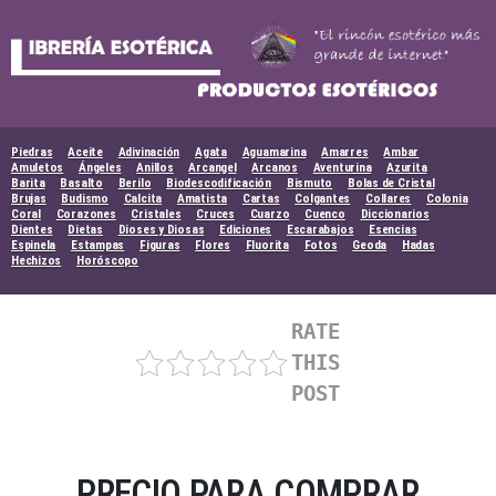
Skip
to
content
Piedras
Aceite
Adivinación
Agata
Aguamarina
Amarres
Ambar
Amuletos
Ángeles
Anillos
Arcangel
Arcanos
Aventurina
Azurita
Barita
Basalto
Berilo
Biodescodificación
Bismuto
Bolas de Cristal
Brujas
Budismo
Calcita
Amatista
Cartas
Colgantes
Collares
Colonia
Coral
Corazones
Cristales
Cruces
Cuarzo
Cuenco
Diccionarios
Dientes
Dietas
Dioses y Diosas
Ediciones
Escarabajos
Esencias
Espinela
Estampas
Figuras
Flores
Fluorita
Fotos
Geoda
Hadas
Hechizos
Horóscopo
RATE
THIS
POST
PRECIO PARA COMPRAR