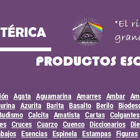
ión
Agata
Aguamarina
Amarres
Ambar
Am
urina
Azurita
Barita
Basalto
Berilo
Biodesc
Budismo
Calcita
Amatista
Cartas
Colgantes
les
Cruces
Cuarzo
Cuenco
Diccionarios
Di
abajos
Esencias
Espinela
Estampas
Figuras