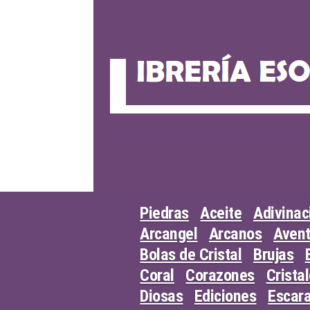
Skip
to
content
Piedras
Aceite
Adivinac
Arcangel
Arcanos
Avent
Bolas de Cristal
Brujas
Coral
Corazones
Crista
Diosas
Ediciones
Escar