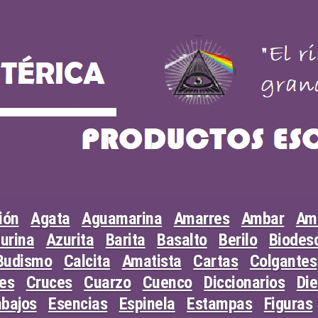
ión
Agata
Aguamarina
Amarres
Ambar
Am
urina
Azurita
Barita
Basalto
Berilo
Biodesc
Budismo
Calcita
Amatista
Cartas
Colgantes
les
Cruces
Cuarzo
Cuenco
Diccionarios
Di
abajos
Esencias
Espinela
Estampas
Figuras