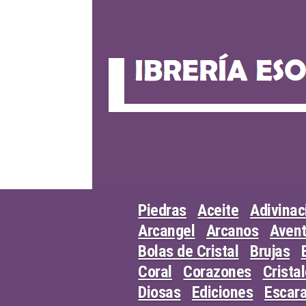
Skip
to
content
Piedras
Aceite
Adivinac
Arcangel
Arcanos
Avent
Bolas de Cristal
Brujas
Coral
Corazones
Crista
Diosas
Ediciones
Escar