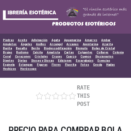
Skip
to
content
Piedras
Aceite
Adivinación
Agata
Aguamarina
Amarres
Ambar
Amuletos
Ángeles
Anillos
Arcangel
Arcanos
Aventurina
Azurita
Barita
Basalto
Berilo
Biodescodificación
Bismuto
Bolas de Cristal
Brujas
Budismo
Calcita
Amatista
Cartas
Colgantes
Collares
Colonia
Coral
Corazones
Cristales
Cruces
Cuarzo
Cuenco
Diccionarios
Dientes
Dietas
Dioses y Diosas
Ediciones
Escarabajos
Esencias
Espinela
Estampas
Figuras
Flores
Fluorita
Fotos
Geoda
Hadas
Hechizos
Horóscopo
RATE
THIS
POST
PRECIO PARA COMPRAR BOLA