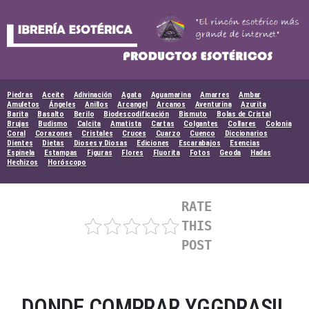
Skip
to
content
Piedras
Aceite
Adivinación
Agata
Aguamarina
Amarres
Ambar
Amuletos
Ángeles
Anillos
Arcangel
Arcanos
Aventurina
Azurita
Barita
Basalto
Berilo
Biodescodificación
Bismuto
Bolas de Cristal
Brujas
Budismo
Calcita
Amatista
Cartas
Colgantes
Collares
Colonia
Coral
Corazones
Cristales
Cruces
Cuarzo
Cuenco
Diccionarios
Dientes
Dietas
Dioses y Diosas
Ediciones
Escarabajos
Esencias
Espinela
Estampas
Figuras
Flores
Fluorita
Fotos
Geoda
Hadas
Hechizos
Horóscopo
RATE
THIS
POST
DONDE COMPRAR YGGDRASIL