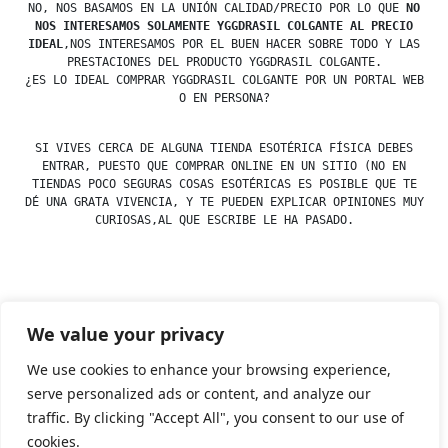
NO, NOS BASAMOS EN LA UNIÓN CALIDAD/PRECIO POR LO QUE
NO
NOS INTERESAMOS SOLAMENTE YGGDRASIL COLGANTE AL PRECIO
IDEAL
,NOS INTERESAMOS POR EL BUEN HACER SOBRE TODO Y LAS
PRESTACIONES DEL PRODUCTO YGGDRASIL COLGANTE.
¿ES LO IDEAL COMPRAR YGGDRASIL COLGANTE POR UN PORTAL WEB
O EN PERSONA?
SI VIVES CERCA DE ALGUNA TIENDA ESOTÉRICA FÍSICA DEBES
ENTRAR, PUESTO QUE COMPRAR ONLINE EN UN SITIO (NO EN
TIENDAS POCO SEGURAS COSAS ESOTÉRICAS ES POSIBLE QUE TE
DÉ UNA GRATA VIVENCIA, Y TE PUEDEN EXPLICAR OPINIONES MUY
CURIOSAS,AL QUE ESCRIBE LE HA PASADO.
Posted
esdfninj34
23 December, 2019
We value your privacy
by
Posted
Colgantes
in
We use cookies to enhance your browsing experience,
serve personalized ads or content, and analyze our
traffic. By clicking "Accept All", you consent to our use of
Tienda Esotérica Online – Librería Esotérica
,
Proudly
cookies.