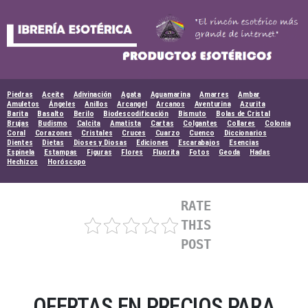
Skip
to
content
Piedras
Aceite
Adivinación
Agata
Aguamarina
Amarres
Ambar
Amuletos
Ángeles
Anillos
Arcangel
Arcanos
Aventurina
Azurita
Barita
Basalto
Berilo
Biodescodificación
Bismuto
Bolas de Cristal
Brujas
Budismo
Calcita
Amatista
Cartas
Colgantes
Collares
Colonia
Coral
Corazones
Cristales
Cruces
Cuarzo
Cuenco
Diccionarios
Dientes
Dietas
Dioses y Diosas
Ediciones
Escarabajos
Esencias
Espinela
Estampas
Figuras
Flores
Fluorita
Fotos
Geoda
Hadas
Hechizos
Horóscopo
RATE
THIS
POST
OFERTAS EN PRECIOS PARA