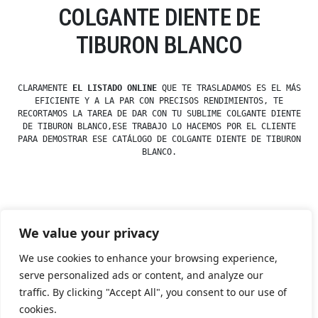
COLGANTE DIENTE DE
TIBURON BLANCO
CLARAMENTE
EL LISTADO ONLINE
QUE TE TRASLADAMOS ES EL MÁS
EFICIENTE Y A LA PAR CON PRECISOS RENDIMIENTOS, TE
RECORTAMOS LA TAREA DE DAR CON TU SUBLIME COLGANTE DIENTE
DE TIBURON BLANCO,ESE TRABAJO LO HACEMOS POR EL CLIENTE
PARA DEMOSTRAR ESE CATÁLOGO DE COLGANTE DIENTE DE TIBURON
BLANCO.
Posted
esdfninj34
23 December, 2019
We value your privacy
by
Posted
Colgantes
,
Dientes
in
We use cookies to enhance your browsing experience,
serve personalized ads or content, and analyze our
traffic. By clicking "Accept All", you consent to our use of
Tienda Esotérica Online – Librería Esotérica
,
Proudly
cookies.
powered by WordPress.
Política de Privacidad