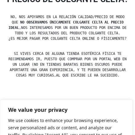
NO, NOS APOYAMOS EN LA RELACIÓN CALIDAD/PRECIO DE MODO
QUE
NO OBSERVAMOS ÚNICAMENTE COLGANTE CELTA AL PRECIO
IDEAL
,NOS INTERESAMOS POR UN BUEN PRODUCTO POR ENCIMA DE
TODO Y LOS RESULTADOS DEL PRODUCTO COLGANTE CELTA.
¿ES MEJOR PAGAR POR COLGANTE CELTA ONLINE O FÍSICAMENTE?
SI VIVES CERCA DE ALGUNA TIENDA ESOTÉRICA FÍSICA TE
RECOMENDAMOS IR, PUESTO QUE COMPRAR POR UN PORTAL WEB EN
UN LUGAR (NO EN TIENDAS BARATAS BIENES OSCUROS PUEDE
APORTARTE UNA GRAN EXPERIENCIA, Y TE PUEDEN DESARROLLAR
COSAS MUY CURIOSAS,AL QUE ESCRIBE LE HA SUCEDIDO.
Posted
esdfninj34
23 December, 2019
We value your privacy
by
Posted
Colgantes
in
We use cookies to enhance your browsing experience,
serve personalized ads or content, and analyze our
traffic. By clicking "Accept All", you consent to our use of