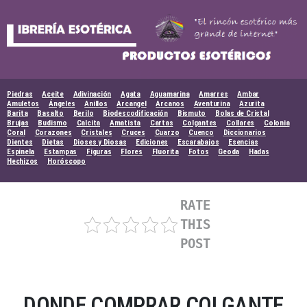
Skip
to
content
Piedras
Aceite
Adivinación
Agata
Aguamarina
Amarres
Ambar
Amuletos
Ángeles
Anillos
Arcangel
Arcanos
Aventurina
Azurita
Barita
Basalto
Berilo
Biodescodificación
Bismuto
Bolas de Cristal
Brujas
Budismo
Calcita
Amatista
Cartas
Colgantes
Collares
Colonia
Coral
Corazones
Cristales
Cruces
Cuarzo
Cuenco
Diccionarios
Dientes
Dietas
Dioses y Diosas
Ediciones
Escarabajos
Esencias
Espinela
Estampas
Figuras
Flores
Fluorita
Fotos
Geoda
Hadas
Hechizos
Horóscopo
RATE
THIS
POST
DONDE COMPRAR COLGANTE