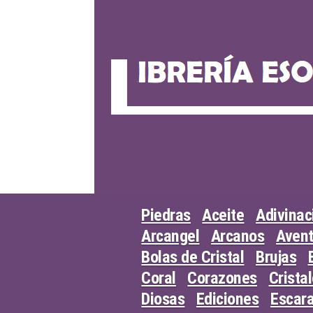
Skip
to
content
Piedras
Aceite
Adivinac
Arcangel
Arcanos
Avent
Bolas de Cristal
Brujas
Coral
Corazones
Crista
Diosas
Ediciones
Escar