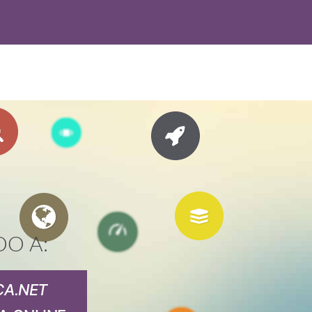
DO A:
CA.NET