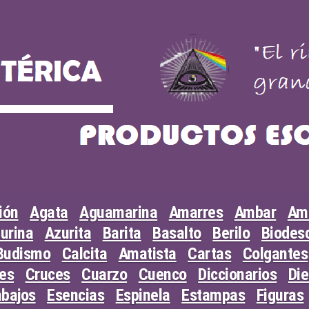
ión
Agata
Aguamarina
Amarres
Ambar
Am
urina
Azurita
Barita
Basalto
Berilo
Biodesc
Budismo
Calcita
Amatista
Cartas
Colgantes
les
Cruces
Cuarzo
Cuenco
Diccionarios
Di
abajos
Esencias
Espinela
Estampas
Figuras