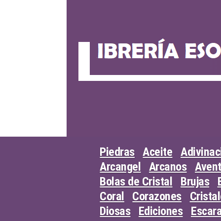
Skip
to
content
Piedras
Aceite
Adivinac
Arcangel
Arcanos
Avent
Bolas de Cristal
Brujas
Coral
Corazones
Crista
Diosas
Ediciones
Escar