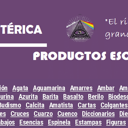
ión
Agata
Aguamarina
Amarres
Ambar
Am
urina
Azurita
Barita
Basalto
Berilo
Biodesc
Budismo
Calcita
Amatista
Cartas
Colgantes
les
Cruces
Cuarzo
Cuenco
Diccionarios
Di
abajos
Esencias
Espinela
Estampas
Figuras