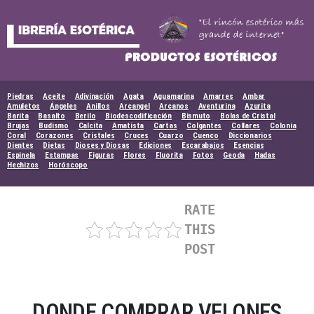
Skip
to
content
Piedras
Aceite
Adivinación
Agata
Aguamarina
Amarres
Ambar
Amuletos
Ángeles
Anillos
Arcangel
Arcanos
Aventurina
Azurita
Barita
Basalto
Berilo
Biodescodificación
Bismuto
Bolas de Cristal
Brujas
Budismo
Calcita
Amatista
Cartas
Colgantes
Collares
Colonia
Coral
Corazones
Cristales
Cruces
Cuarzo
Cuenco
Diccionarios
Dientes
Dietas
Dioses y Diosas
Ediciones
Escarabajos
Esencias
Espinela
Estampas
Figuras
Flores
Fluorita
Fotos
Geoda
Hadas
Hechizos
Horóscopo
RATE
THIS
POST
DONDE COMPRAR VELONES