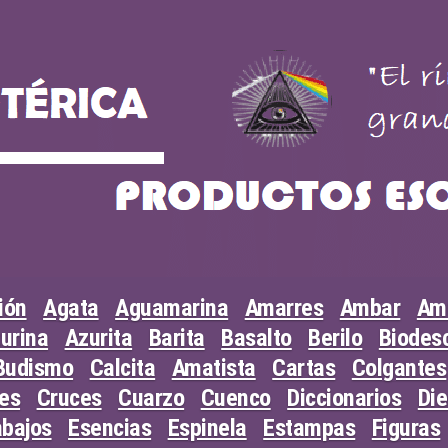
ión
Agata
Aguamarina
Amarres
Ambar
Am
urina
Azurita
Barita
Basalto
Berilo
Biodesc
Budismo
Calcita
Amatista
Cartas
Colgantes
les
Cruces
Cuarzo
Cuenco
Diccionarios
Di
abajos
Esencias
Espinela
Estampas
Figuras