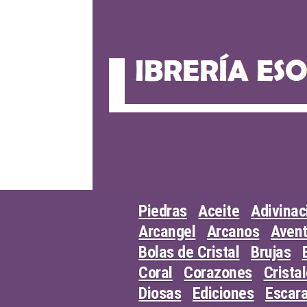
Skip
to
content
Piedras
Aceite
Adivinac
Arcangel
Arcanos
Avent
Bolas de Cristal
Brujas
Coral
Corazones
Crista
Diosas
Ediciones
Escar