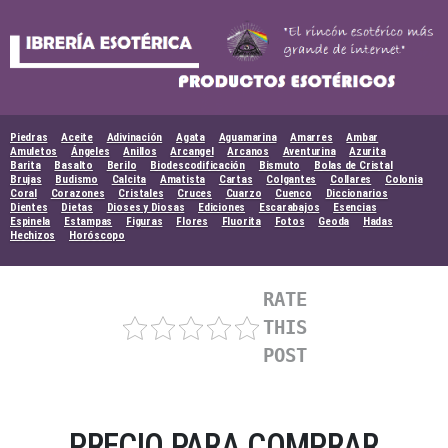
Skip
to
content
Piedras
Aceite
Adivinación
Agata
Aguamarina
Amarres
Ambar
Amuletos
Ángeles
Anillos
Arcangel
Arcanos
Aventurina
Azurita
Barita
Basalto
Berilo
Biodescodificación
Bismuto
Bolas de Cristal
Brujas
Budismo
Calcita
Amatista
Cartas
Colgantes
Collares
Colonia
Coral
Corazones
Cristales
Cruces
Cuarzo
Cuenco
Diccionarios
Dientes
Dietas
Dioses y Diosas
Ediciones
Escarabajos
Esencias
Espinela
Estampas
Figuras
Flores
Fluorita
Fotos
Geoda
Hadas
Hechizos
Horóscopo
RATE
THIS
POST
PRECIO PARA COMPRAR