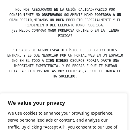
NO, NOS ASEGURAMOS EN LA UNIÓN CALIDAD/PRECIO POR
CONSIGUIENTE
NO OBSERVAMOS SOLAMENTE MANO PODEROSA A UN
GRAN PRECIO
,MIRAMOS UN BUEN PRODUCTO ESPECIALMENTE Y EL
RENDIMIENTO DEL ELEMENTO MANO PODEROSA.
¿ES MEJOR COMPRAR MANO PODEROSA ONLINE O EN LA TIENDA
FÍSICA?
SI SABES DE ALGÚN ESPACIO FÍSICO DE LO OSCURO DEBES
ENTRAR, Y ES QUE NEGOCIAR POR UN PORTAL WEB EN UN ESPACIO
(NO EN EL TODO A CIEN BIENES OSCUROS PODRÍA DARTE UNA
IMPORTANTE EXPERIENCIA, Y ES PROBABLE QUE TE PUEDAN
DETALLAR CIRCUNSTANCIAS MUY CURIOSAS,AL QUE TE HABLA LE
HA SUCEDIDO.
We value your privacy
Posted
Posted
esdfninj34
23 December, 2019
Rosas
by
in
We use cookies to enhance your browsing experience,
serve personalized ads or content, and analyze our
traffic. By clicking "Accept All", you consent to our use of